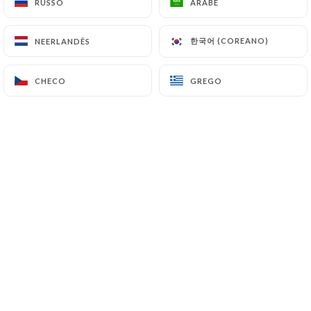
RUSSO
RUSSO
ÁRABE
ÁRABE
한국어 (COREANO)
한국어 (COREANO)
NEERLANDÊS
NEERLANDÊS
VINHOS TINTOS
Bordéus
CHECO
CHECO
GREGO
GREGO
1994 Château de Gueyze, Buzet
12cl
75cl
70.00€
Château Fleur des Graviers 1998
65.00€
Cadillac
2019 Château Fayau
8.00€
34.00€