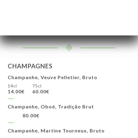
PETILANTES
Frizante de Barcelona rosé ou branco
12CL
75CL
8.00€
34.00€
CHAMPAGNES
Champanhe, Veuve Pelletier, Bruto
14cl
75cl
14.00€
60.00€
Champanhe, Oboé, Tradição Brut
80.00€
Champanhe, Martine Tourneux, Bruto