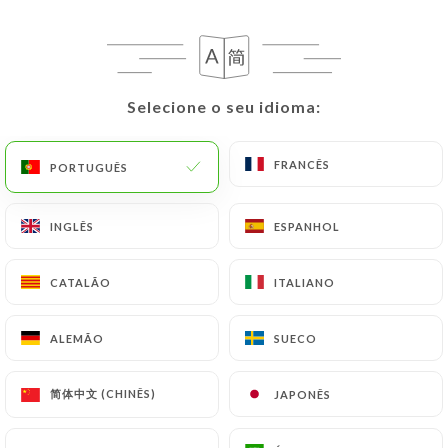
Caipirinha de maracujá, Planter’s Punch
9.00€
Sangria de framboesa e espuma de framboesa
Selecione o seu idioma:
Selecione o seu idioma:
9.00€
Café
FRANCÊS
FRANCÊS
PORTUGUÊS
PORTUGUÊS
Café, avelã, café longo e chá
INGLÊS
INGLÊS
ESPANHOL
ESPANHOL
3.00€
CATALÃO
CATALÃO
ITALIANO
ITALIANO
Expresso duplo
4.00€
ALEMÃO
ALEMÃO
SUECO
SUECO
Creme de café
简体中文 (CHINÊS)
简体中文 (CHINÊS)
JAPONÊS
JAPONÊS
5.00€