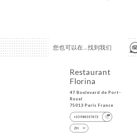
您也可以在…找到我们
Restaurant
Florina
47 Boulevard de Port-
Royal
75013 Paris France
+33984307472
ZH