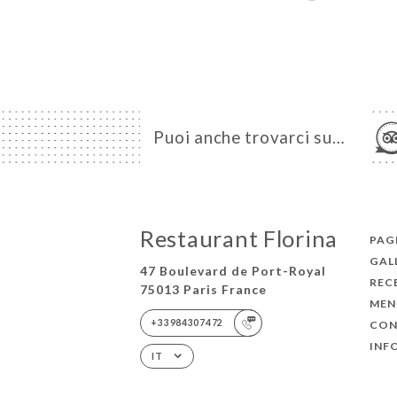
Puoi anche trovarci su…
Restaurant Florina
PAGI
GAL
47 Boulevard de Port-Royal
REC
75013 Paris France
MEN
+33984307472
CON
INF
IT